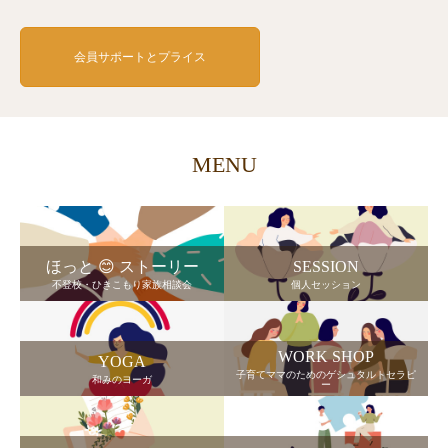
会員サポートとプライス
MENU
ほっと 😊 ストーリー
SESSION
不登校・ひきこもり家族相談会
個人セッション
WORK SHOP
YOGA
子育てママのためのゲシュタルトセラピ
和みのヨーガ
ー