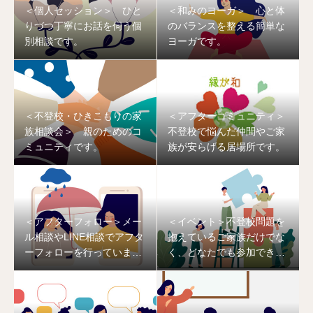
＜個人セッション＞ ひと
＜和みのヨーガ＞ 心と体
りづつ丁寧にお話を伺う個
のバランスを整える簡単な
別相談です。
ヨーガです。
＜不登校・ひきこもりの家
＜アフターコミュニティ＞
族相談会＞ 親のためのコ
不登校で悩んだ仲間やご家
ミュニティです。
族が安らげる居場所です。
＜アフターフォロー＞メー
＜イベント＞不登校問題を
ル相談やLINE相談でアフタ
抱えているご家族だけでな
ーフォローを行っていま
く、どなたでも参加できる
す。
共同開催のワークショップ