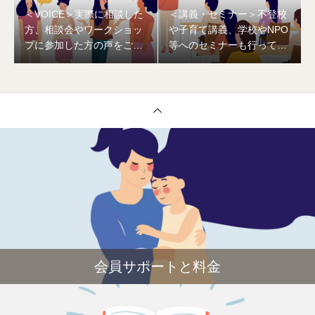
＜VOICE＞実際に相談した
＜講義・セミナー＞不登校
方、相談会やワークショッ
や子育て講義、学校やNPO
プに参加した方の声をご紹
等へのセミナーも行ってい
介。
ます
会員サポートと料金